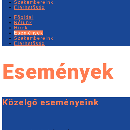
Szakembereink
Elérhetőség
Főoldal
Rólunk
Hírek
Események
Szakembereink
Elérhetőség
Események
Közelgő eseményeink