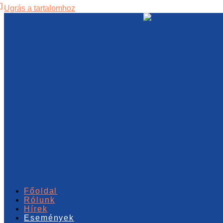
Ugrás a tartalomhoz
Főoldal
Rólunk
Hírek
Események