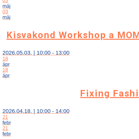
03
máj
03
máj
Kisvakond Workshop a MOM
2026.05.03. | 10:00 - 13:00
18
ápr
18
ápr
Fixing Fash
2026.04.18. | 10:00 - 14:00
21
febr
21
febr