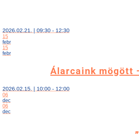
2026.02.21. | 09:30 - 12:30
15
febr
15
febr
Álarcaink mögött –
2026.02.15. | 10:00 - 12:00
06
dec
06
dec