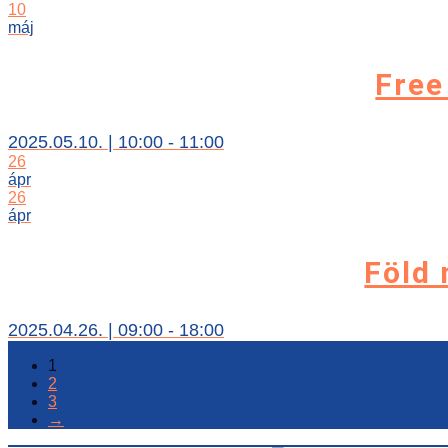
10
máj
Free
2025.05.10. | 10:00 - 11:00
26
ápr
26
ápr
Föld 
2025.04.26. | 09:00 - 18:00
1
2
3
→