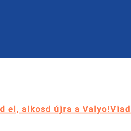
d el, alkosd újra a Valyo!Via