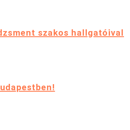
sment szakos hallgatóival
Budapestben!