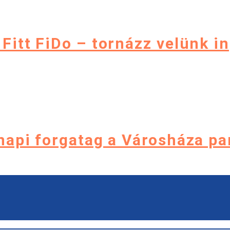
 Fitt FiDo – tornázz velünk i
napi forgatag a Városháza p