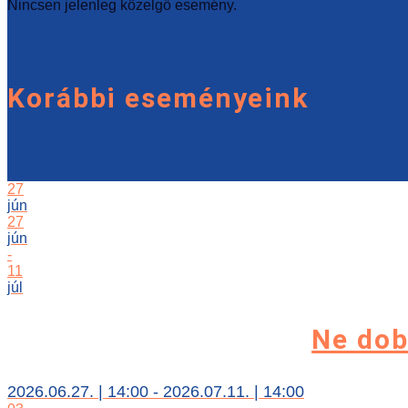
Nincsen jelenleg közelgő esemény.
Korábbi eseményeink
27
jún
27
jún
-
11
júl
Ne dob
2026.06.27. | 14:00 - 2026.07.11. | 14:00