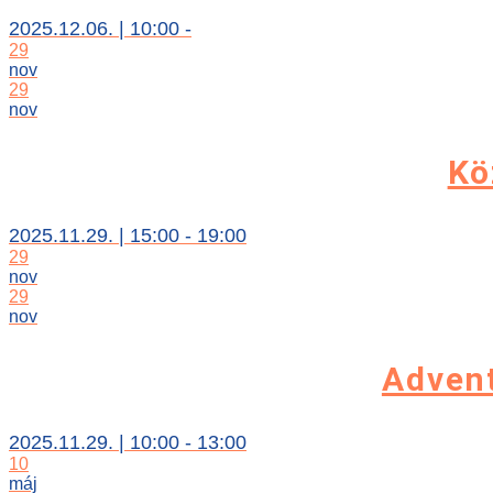
2025.12.06. | 10:00 -
29
nov
29
nov
Kö
2025.11.29. | 15:00 - 19:00
29
nov
29
nov
Adven
2025.11.29. | 10:00 - 13:00
10
máj