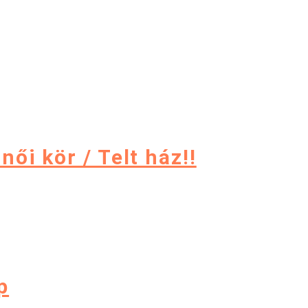
ői kör / Telt ház!!
p