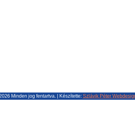
2026 Minden jog fentartva. | Készítette:
Szlávik Péter Webdesig