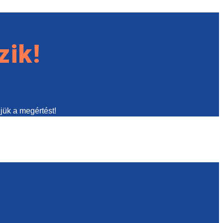
zik!
jük a megértést!