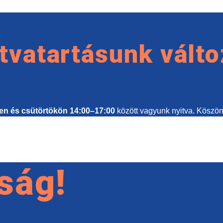
tvatartásunk válto
en és csütörtökön 14:00–17:00
között vagyunk nyitva. Köszön
ság!