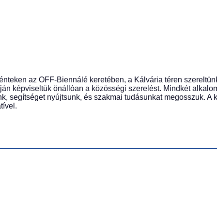
pénteken az OFF-Biennálé keretében, a Kálvária téren szerelt
ján képviseltük önállóan a közösségi szerelést. Mindkét alkalo
unk, segítséget nyújtsunk, és szakmai tudásunkat megosszuk. A
ível.