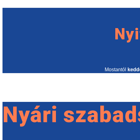
Nyi
Mostantól
kedd
Nyári szabad